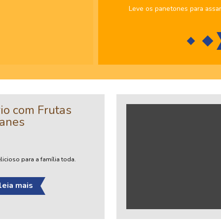
Leve os panetones para assar
io com Frutas
Sanes
icioso para a família toda.
leia mais