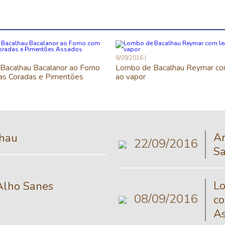
8/09/2016
Bacalhau Bacalanor ao Forno
Lombo de Bacalhau Reymar c
as Coradas e Pimentões
ao vapor
Ar
lhau
22/09/2016
S
Lo
 Alho Sanes
08/09/2016
co
A