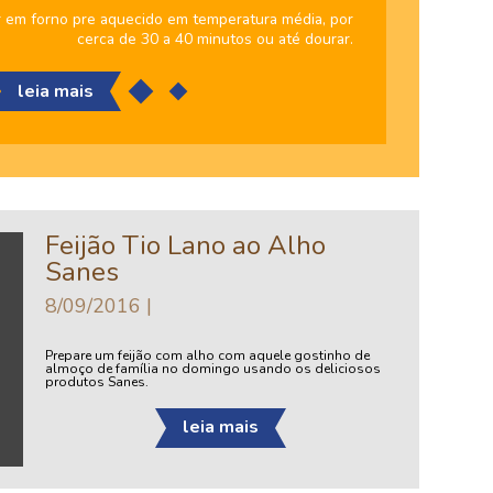
 em forno pre aquecido em temperatura média, por
cerca de 30 a 40 minutos ou até dourar.
leia mais
Feijão Tio Lano ao Alho
Sanes
8/09/2016
Prepare um feijão com alho com aquele gostinho de
almoço de família no domingo usando os deliciosos
produtos Sanes.
leia mais