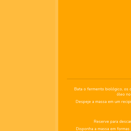
Bata o fermento biológico, os o
óleo no
Despeje a massa em um recipie
Reserve para descan
Disponha a massa em formas 