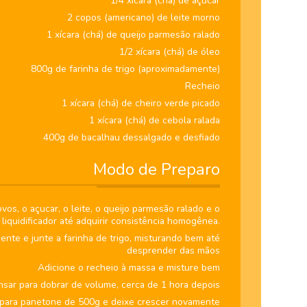
1/4 xícara (chá) de açúcar
2 copos (americano) de leite morno
1 xícara (chá) de queijo parmesão ralado
1/2 xícara (chá) de óleo
800g de farinha de trigo (aproximadamente)
Recheio
1 xícara (chá) de cheiro verde picado
1 xícara (chá) de cebola ralada
400g de bacalhau dessalgado e desfiado
Modo de Preparo
vos, o açucar, o leite, o queijo parmesão ralado e o
 liquidificador até adquirir consistência homogênea.
nte e junte a farinha de trigo, misturando bem até
desprender das mãos
Adicione o recheio à massa e misture bem
sar para dobrar de volume, cerca de 1 hora depois
para panetone de 500g e deixe crescer novamente